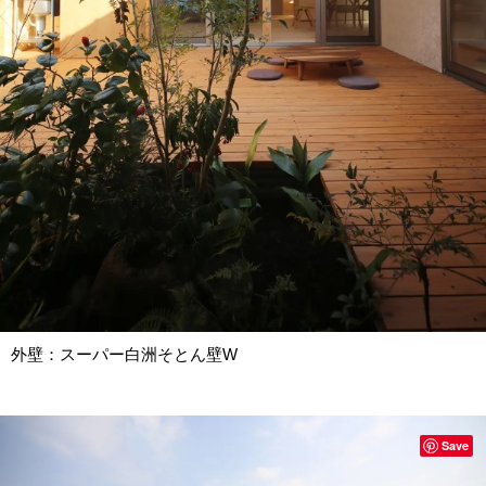
外壁：スーパー白洲そとん壁W
Save