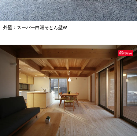
外壁：スーパー白洲そとん壁W
Save