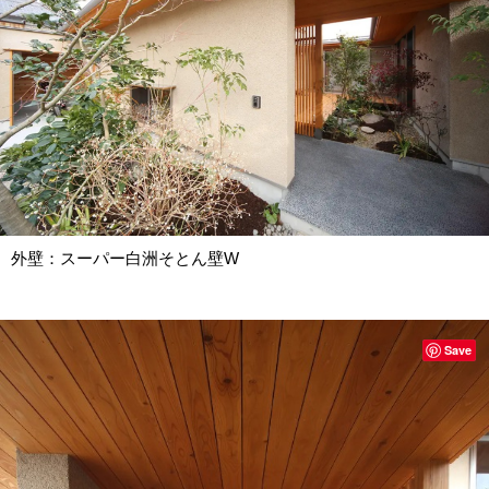
外壁：スーパー白洲そとん壁W
Save