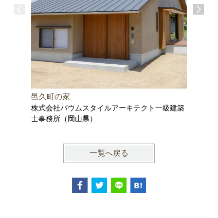
邑久町の家
尾道の家
株式会社バウムスタイルアーキテクト一級建築
株式会社
士事務所（岡山県）
士事務所
一覧へ戻る