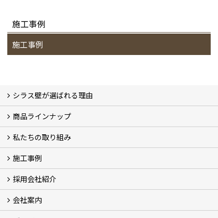
施工事例
施工事例
シラス壁が選ばれる理由
商品ラインナップ
シラスストーリー
こだわり
シラス壁の驚くべき性能
私たちの取り組み
一覧
内装仕上げ材
外装仕上げ材
舗装材
水性無機高分子系ハイブリッド型塗料
エコリフォーム
消臭壁紙
Q&A
資料PDF
施工事例
SDGs、GHGへの取り組み (2)
マグマシラス米
特別対談 (2)
高千穂シラス解説ムービー
研究プロジェクト (4)
プロジェクト (3)
採用会社紹介
施工事例
お客様からのお便り
会社案内
採用会社紹介
「鏝人の会」左官店のご紹介