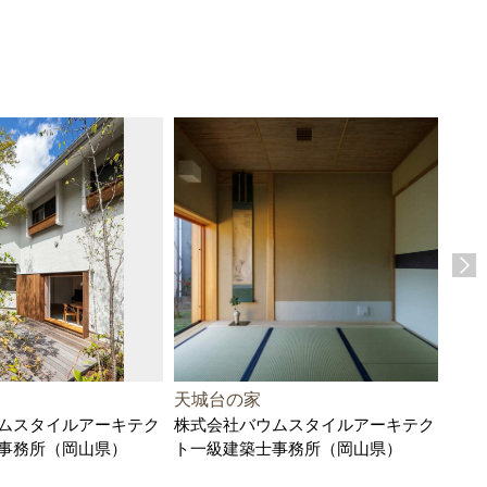
天城台の家
かす
ムスタイルアーキテク
株式会社バウムスタイルアーキテク
例
事務所（岡山県）
ト一級建築士事務所（岡山県）
株式
県）