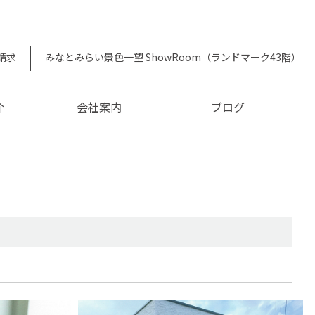
請求
みなとみらい景色一望 ShowRoom（ランドマーク43階）
介
会社案内
ブログ