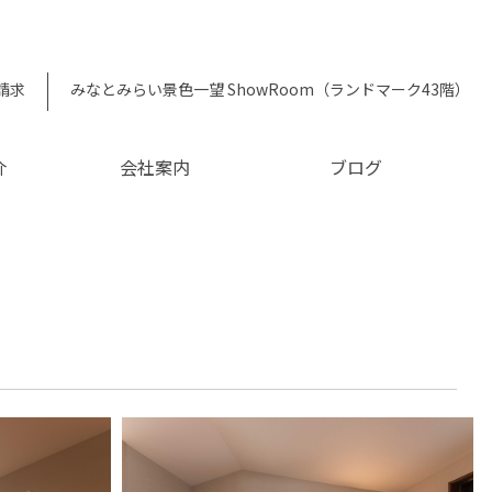
請求
みなとみらい景色一望 ShowRoom（ランドマーク43階）
介
会社案内
ブログ