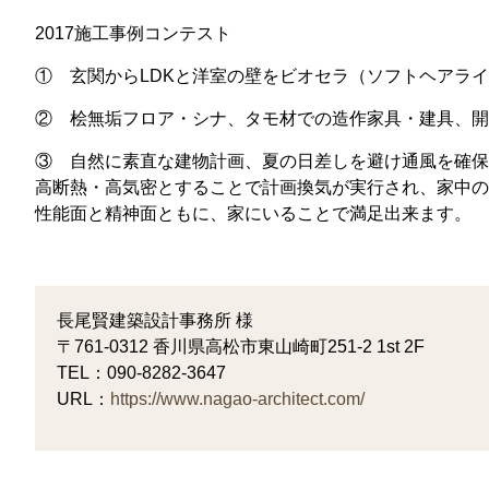
2017施工事例コンテスト
① 玄関からLDKと洋室の壁をビオセラ（ソフトヘアラ
② 桧無垢フロア・シナ、タモ材での造作家具・建具、開
③ 自然に素直な建物計画、夏の日差しを避け通風を確保
高断熱・高気密とすることで計画換気が実行され、家中の
性能面と精神面ともに、家にいることで満足出来ます。
長尾賢建築設計事務所 様
〒761-0312 香川県高松市東山崎町251-2 1st 2F
TEL：090-8282-3647
URL：
https://www.nagao-architect.com/