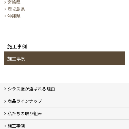
宮崎県
鹿児島県
沖縄県
施工事例
施工事例
シラス壁が選ばれる理由
商品ラインナップ
シラスストーリー
こだわり
シラス壁の驚くべき性能
私たちの取り組み
一覧
内装仕上げ材
外装仕上げ材
舗装材
水性無機高分子系ハイブリッド型塗料
エコリフォーム
消臭壁紙
Q&A
資料PDF
施工事例
SDGs、GHGへの取り組み (2)
マグマシラス米
特別対談 (2)
高千穂シラス解説ムービー
研究プロジェクト (4)
プロジェクト (3)