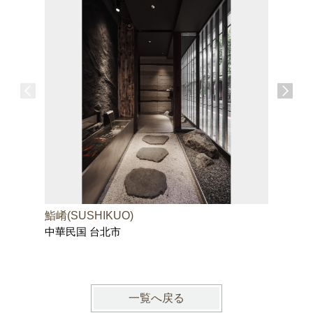
鮨崤(SUSHIKUO)
全室絶景
中華民国 台北市
霧島
鹿児島県
一覧へ戻る