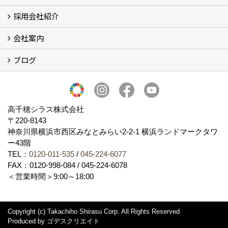
採用会社紹介
施工事例
お客様からのお便り
会社案内
採用会社紹介
「鏝人の会」左官店のご紹介
ブログ
会社概要・沿革
代表の実績
製造紹介
ショールーム
アクセス
採用情報
バナーダウンロード
プライバシーポリシー
Takachiho Shirasu Global Site
LINE公式アカウント
ブログ
シラス壁コラム
高千穂シラス株式会社
〒220-8143
神奈川県横浜市西区みなとみらい2‐2‐1 横浜ランドマークタワ
ー43階
TEL：
0120-011-535
/
045-224-6077
FAX：0120-998-084 / 045-224-6078
＜営業時間＞9:00～18:00
Copyright (c) Takachiho Shirasu Corp. All Rights Reserved.
Produced by
ゴデスクリエイト