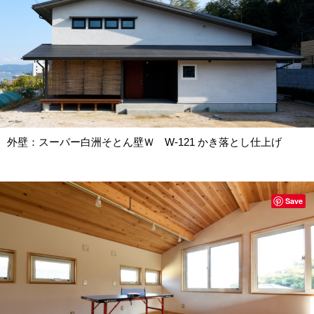
外壁：スーパー白洲そとん壁Ｗ W-121 かき落とし仕上げ
Save