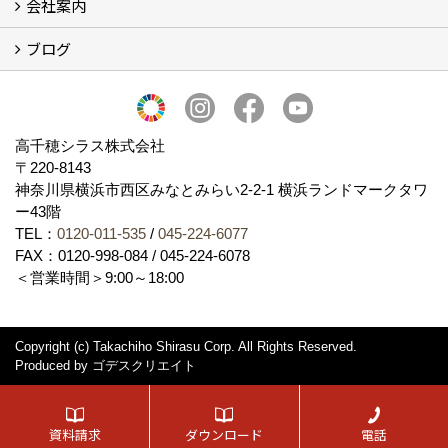
会社案内
採用会社紹介
「鏝人の会」左官店のご紹介
ブログ
会社概要・沿革
代表の実績
製造紹介
ショールーム
アクセス
採用情報
バナーダウンロード
プライバシーポリシー
Takachiho Shirasu Global Site
LINE公式アカウント
ブログ
シラス壁コラム
高千穂シラス株式会社
〒220-8143
神奈川県横浜市西区みなとみらい2‐2‐1 横浜ランドマークタワ
ー43階
TEL：
0120-011-535
/
045-224-6077
FAX：0120-998-084 / 045-224-6078
＜営業時間＞9:00～18:00
Copyright (c) Takachiho Shirasu Corp. All Rights Reserved.
Produced by
ゴデスクリエイト
資料請求
ダウンロード
電話