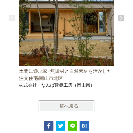
土間に遊ぶ家−無垢材と自然素材を活かした
邑久町の
株式会社
注文住宅/岡山市北区
士事務所
株式会社 なんば建築工房（岡山県）
一覧へ戻る