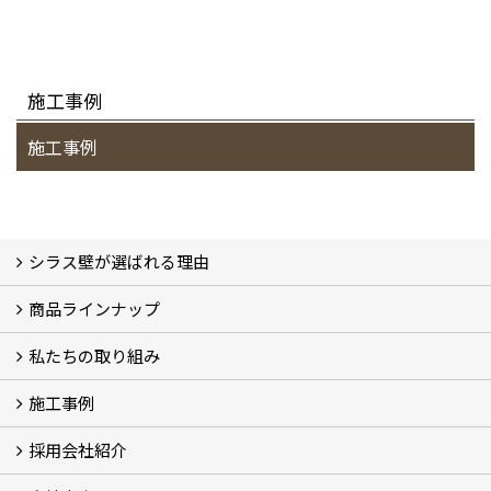
施工事例
施工事例
シラス壁が選ばれる理由
商品ラインナップ
シラスストーリー
こだわり
シラス壁の驚くべき性能
私たちの取り組み
一覧
内装仕上げ材
外装仕上げ材
舗装材
水性無機高分子系ハイブリッド型塗料
エコリフォーム
消臭壁紙
Q&A
資料PDF
施工事例
SDGs、GHGへの取り組み (2)
マグマシラス米
特別対談 (2)
高千穂シラス解説ムービー
研究プロジェクト (4)
プロジェクト (3)
採用会社紹介
施工事例
お客様からのお便り