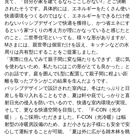
見て、「自分が家を建てるならここしかない!」とご決断
されたそうです。具体的には、エネルギーをたくさん使い
快適環境をつくるのではなく、エネルギーをできるだけ使
わないパッシブデザインで快適を獲得し、かつ省エネにす
るという家づくりの考え方が理にかなっていると感じたと
のこと。二世帯住宅といっても、様々な形がありますが、
Mさまには、親世帯は個室だけを設え、キッチンなどの水
周りは共有型にすることをご提案しました。
「実際に住んでみて親子間に変な隔たりもできず、逆に気
を使わないため、私たちにはこの形がとても良かった」と
のお話です。庭を囲んでL型に配置して親子間に程よい距
離を取ったプランがこの結果を生んだようです。
パッシブデザインで設計された室内は、冬はたっぷりと日
差しを取り入れることもでき、夏は軒や庇でしっかりと直
射日光の侵入を防いでいるので、快適な室内環境が実現。
そして、更なる快適空間を目指して、「F-CON（光冷
暖）」もご採用いただきました。F-CON（光冷暖）は輻
射型の冷暖房設備のため、まだ小さなお子様にも安全で安
心して運転することが可能。「夏は外に広がる雑木林を眺