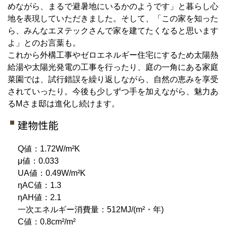
めながら、まるで避暑地にいるかのようです」と暮らし心
地を表現していただきました。そして、「この家を知った
ら、みんなエヌテックさんで家を建てたくなると思います
よ」とのお言葉も。
これから外構工事やゼロエネルギー住宅にするため太陽熱
給湯や太陽光発電の工事を行ったり、庭の一角にある家庭
菜園では、試行錯誤を繰り返しながら、自然の恵みを享受
されていったり。今後も少しずつ手を加えながら、魅力あ
るMさま邸は進化し続けます。
建物性能
Q値：1.72W/m²K
μ値：0.033
UA値：0.49W/m²K
ηAC値：1.3
ηAH値：2.1
一次エネルギー消費量：512MJ/(m²・年)
C値：0.8cm²/m²