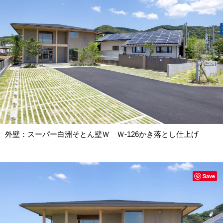
外壁：スーパー白洲そとん壁Ｗ Ｗ-126かき落とし仕上げ
Save