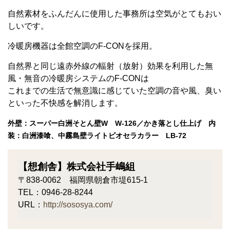
自然素材をふんだんに使用した事務所は空気がとてもおい
しいです。
冷暖房機器は全館空調の
F-CON
を採用。
自然界と同じ遠赤外線の輻射（放射）効果を利用した無
風・無音の冷暖房システムの
F-CON
は
これまでの生活で無意識に感じていた空調の音や風、臭い
といった不快感を解消します。
外壁：スーパー白洲そとん壁W
W-126／かき落とし仕上げ
内
装：白洲漆喰、中霧島壁ライトビオセラカラー
LB-72
【想創舎】株式会社手嶋組
〒838-0062 福岡県朝倉市堤
615-1
TEL：0946-28-8244
URL：
http://sososya.com/