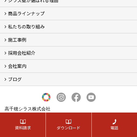
シラス壁が選ばれる理由
商品ラインナップ
シラスストーリー
こだわり
シラス壁の驚くべき性能
私たちの取り組み
一覧
内装仕上げ材
外装仕上げ材
舗装材
水性無機高分子系ハイブリッド型塗料
エコリフォーム
消臭壁紙
Q&A
資料PDF
施工事例
SDGs、GHGへの取り組み (2)
マグマシラス米
特別対談 (2)
高千穂シラス解説ムービー
研究プロジェクト (4)
プロジェクト (3)
採用会社紹介
施工事例
お客様からのお便り
会社案内
採用会社紹介
「鏝人の会」左官店のご紹介
ブログ
会社概要・沿革
代表の実績
製造紹介
ショールーム
アクセス
採用情報
バナーダウンロード
プライバシーポリシー
Takachiho Shirasu Global Site
LINE公式アカウント
ブログ
シラス壁コラム
高千穂シラス株式会社
〒220-8143
神奈川県横浜市西区みなとみらい2‐2‐1 横浜ランドマークタワ
資料請求
ダウンロード
電話
ー43階
TEL：
0120-011-535
/
045-224-6077