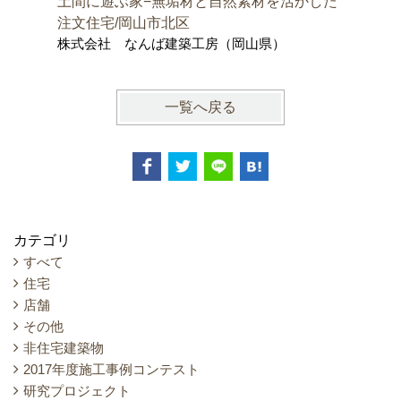
土間に遊ぶ家−無垢材と自然素材を活かした
邑久町の
株式会社
注文住宅/岡山市北区
士事務所
株式会社 なんば建築工房（岡山県）
一覧へ戻る
カテゴリ
すべて
住宅
店舗
その他
非住宅建築物
2017年度施工事例コンテスト
研究プロジェクト