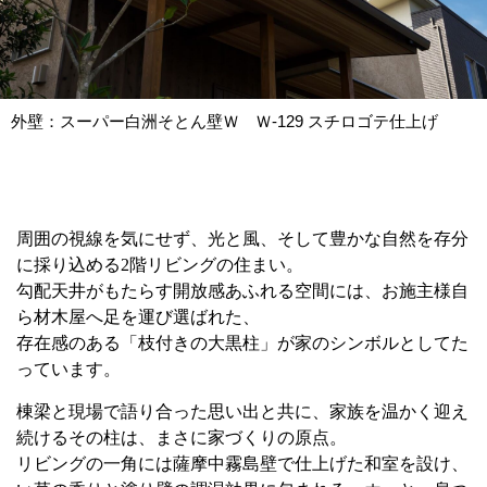
外壁：スーパー白洲そとん壁Ｗ Ｗ-129 スチロゴテ仕上げ
周囲の視線を気にせず、光と風、そして豊かな自然を存分
に採り込める2階リビングの住まい。
勾配天井がもたらす開放感あふれる空間には、お施主様自
ら材木屋へ足を運び選ばれた、
存在感のある「枝付きの大黒柱」が家のシンボルとしてた
っています。
棟梁と現場で語り合った思い出と共に、家族を温かく迎え
続けるその柱は、まさに家づくりの原点。
リビングの一角には薩摩中霧島壁で仕上げた和室を設け、