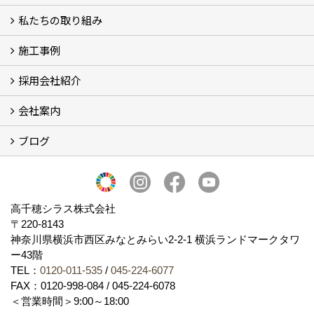
私たちの取り組み
一覧
内装仕上げ材
外装仕上げ材
舗装材
水性無機高分子系ハイブリッド型塗料
エコリフォーム
消臭壁紙
Q&A
資料PDF
施工事例
SDGs、GHGへの取り組み (2)
マグマシラス米
特別対談 (2)
高千穂シラス解説ムービー
研究プロジェクト (4)
プロジェクト (3)
採用会社紹介
施工事例
お客様からのお便り
会社案内
採用会社紹介
「鏝人の会」左官店のご紹介
ブログ
会社概要・沿革
代表の実績
製造紹介
ショールーム
アクセス
採用情報
バナーダウンロード
プライバシーポリシー
Takachiho Shirasu Global Site
LINE公式アカウント
ブログ
シラス壁コラム
高千穂シラス株式会社
〒220-8143
神奈川県横浜市西区みなとみらい2‐2‐1 横浜ランドマークタワ
ー43階
TEL：
0120-011-535
/
045-224-6077
FAX：0120-998-084 / 045-224-6078
＜営業時間＞9:00～18:00