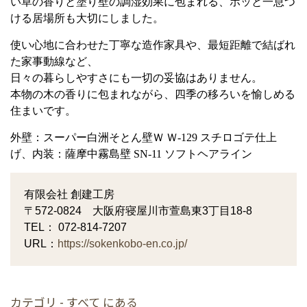
い草の香りと塗り壁の調湿効果に包まれる、ホッと一息つ
ける居場所も大切にしました。
使い心地に合わせた丁寧な造作家具や、最短距離で結ばれ
た家事動線など、
日々の暮らしやすさにも一切の妥協はありません。
本物の木の香りに包まれながら、四季の移ろいを愉しめる
住まいです。
外壁：スーパー白洲そとん壁Ｗ Ｗ-129 スチロゴテ仕上
げ、内装：薩摩中霧島壁 SN-11 ソフトヘアライン
有限会社 創建工房
〒572-0824 大阪府寝屋川市萱島東3丁目18-8
TEL： 072-814-7207
URL：
https://sokenkobo-en.co.jp/
カテゴリ - すべて にある