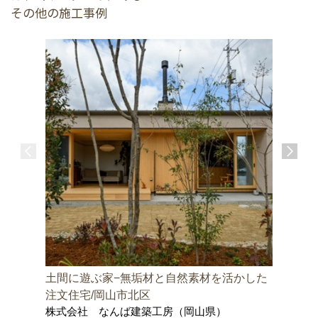
その他の施工事例
土間に遊ぶ家−無垢材と自然素材を活かした
邑久町の
株式会社
注文住宅/岡山市北区
士事務所
株式会社 なんば建築工房（岡山県）