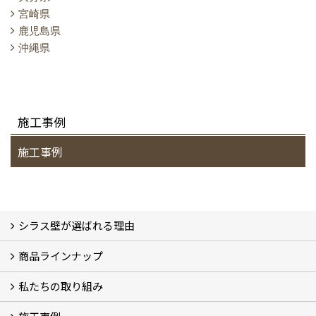
宮崎県
鹿児島県
沖縄県
施工事例
施工事例
シラス壁が選ばれる理由
商品ラインナップ
シラスストーリー
こだわり
シラス壁の驚くべき性能
私たちの取り組み
一覧
内装仕上げ材
外装仕上げ材
舗装材
水性無機高分子系ハイブリッド型塗料
エコリフォーム
消臭壁紙
Q&A
資料PDF
SDGs、GHGへの取り組み (2)
マグマシラス米
特別対談 (2)
高千穂シラス解説ムービー
研究プロジェクト (4)
プロジェクト (3)