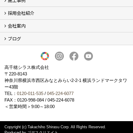
施工事例
採用会社紹介
施工事例
お客様からのお便り
会社案内
採用会社紹介
「鏝人の会」左官店のご紹介
ブログ
会社概要・沿革
代表の実績
製造紹介
ショールーム
アクセス
採用情報
バナーダウンロード
プライバシーポリシー
Takachiho Shirasu Global Site
LINE公式アカウント
ブログ
シラス壁コラム
高千穂シラス株式会社
〒220-8143
神奈川県横浜市西区みなとみらい2‐2‐1 横浜ランドマークタワ
ー43階
TEL：
0120-011-535
/
045-224-6077
FAX：0120-998-084 / 045-224-6078
＜営業時間＞9:00～18:00
Copyright (c) Takachiho Shirasu Corp. All Rights Reserved.
Produced by
ゴデスクリエイト