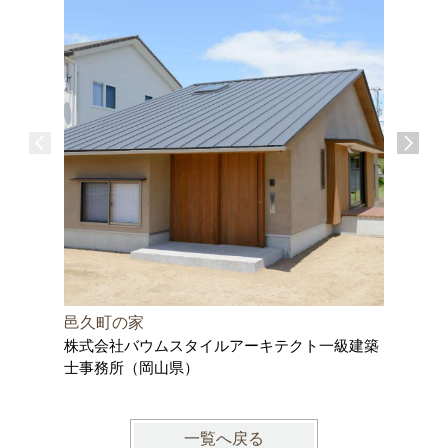
邑久町の家
尾道の家
株式会社バウムスタイルアーキテクト一級建築
株式会社
士事務所（岡山県）
士事務所
一覧へ戻る