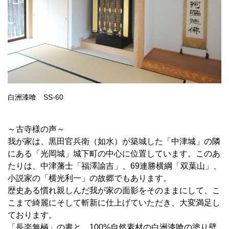
白洲漆喰 SS-60
～古寺様の声～
我が家は、黒田官兵衛（如水）が築城した「中津城」の隣
にある「光岡城」城下町の中心に位置しています。このあ
たりは、中津藩士「福澤諭吉」、69連勝横綱「双葉山」、
小説家の「横光利一」の故郷でもあります。
歴史ある慣れ親しんだ我が家の面影をそのままにして、こ
こまで綺麗にそして斬新に仕上げていただき、大変満足し
ております。
「長楽無極」の書と、100%自然素材の白洲漆喰の塗り壁