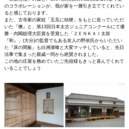
のコラボレーションが、我が家を一層引き立ててくれてい
ると感じております。
また、古寺家の家紋「五瓜に桔梗」をもとに造っていただ
いた『襖』と、第13回日本太古ジュニアコンクールにて優
勝・内閣総理大臣賞を受賞した「ＺＥＮＫＡＩ太鼓
『和』」(大分)の監督でもある友人の野依氏からいただい
た『床の間板』も白洲漆喰と大変マッチしていると、先日
法事で集まった親戚一同から絶賛されました。
この地の庄屋を務めていたご先祖様もきっと喜んでくれて
いることでしょう