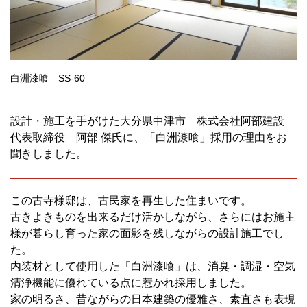
白洲漆喰 SS-60
設計・施工を手がけた大分県中津市 株式会社阿部建設
代表取締役 阿部 傑氏に、「白洲漆喰」採用の理由をお
聞きしました。
この古寺様邸は、古民家を再生した住まいです。
古きよきものを出来るだけ活かしながら、さらにはお施主
様が暮らし育った家の面影を残しながらの設計施工でし
た。
内装材として使用した「白洲漆喰」は、消臭・調湿・空気
清浄機能に優れている点に惹かれ採用しました。
家の明るさ、昔ながらの日本建築の優雅さ、素直さも表現