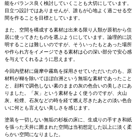
能をバランス良く検討していくことも大切にしています。
目立つ設計ではありませんが、誰もが心地よく過ごせる空
間を作ることを目標としています。
また、空間を構成する素材は出来る限り人類が原初から住
居に使ってきたものを選ぶようにしています。論理的に説
明することは難しいのですが、そういったもとあった場所
や作られ方をイメージできる素材は心の深い部分で安心感
を与えてくれるように思えます。
今回内壁材に薩摩中霧島を採用させていただいたのも、原
材料が糊を除いてほぼ白洲という無垢な素材であったこと
と、顔料で調色しない素のままの灰の色合いの美しさにあ
りました。「灰」という素材をよく使うのですが、火山
灰、松煙、石灰などの時を経て燃え尽きたあとの淡い色合
いに何とも言えない美しさを感じます。
塗装を一切しない無垢の杉板の床に、生成りの手すき和紙
を張った天井に囲まれた空間は当初想定した以上に淡く柔
らかい空間になりました。