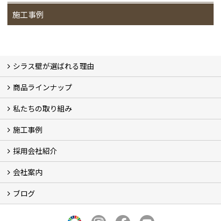
施工事例
シラス壁が選ばれる理由
商品ラインナップ
シラスストーリー
こだわり
シラス壁の驚くべき性能
私たちの取り組み
一覧
内装仕上げ材
外装仕上げ材
舗装材
水性無機高分子系ハイブリッド型塗料
エコリフォーム
消臭壁紙
Q&A
資料PDF
施工事例
SDGs、GHGへの取り組み (2)
マグマシラス米
特別対談 (2)
高千穂シラス解説ムービー
研究プロジェクト (4)
プロジェクト (3)
採用会社紹介
施工事例
お客様からのお便り
会社案内
採用会社紹介
「鏝人の会」左官店のご紹介
ブログ
会社概要・沿革
代表の実績
製造紹介
ショールーム
アクセス
採用情報
バナーダウンロード
プライバシーポリシー
Takachiho Shirasu Global Site
LINE公式アカウント
ブログ
シラス壁コラム