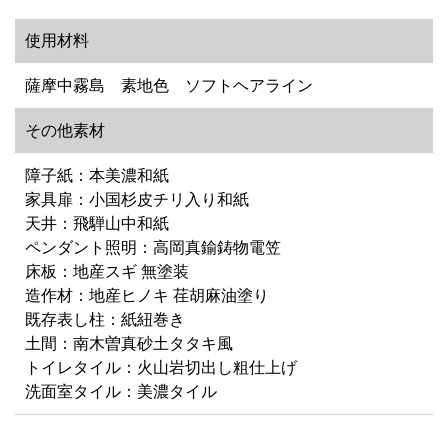
使用材料
薩摩中霧島 素地色 ソフトヘアライン
その他素材
障子紙：本美濃和紙
家具扉：小国杉皮チリ入り和紙
天井：飛騨山中和紙
ペンダント照明：高岡真鍮鋳物電笠
床板：地産スギ 無塗装
造作材：地産ヒノキ 荏胡麻油塗り
既存表し柱：紙紐巻き
土間：南木曽真砂土タタキ風
トイレタイル：火山岩切出し粗仕上げ
洗面室タイル：美濃タイル