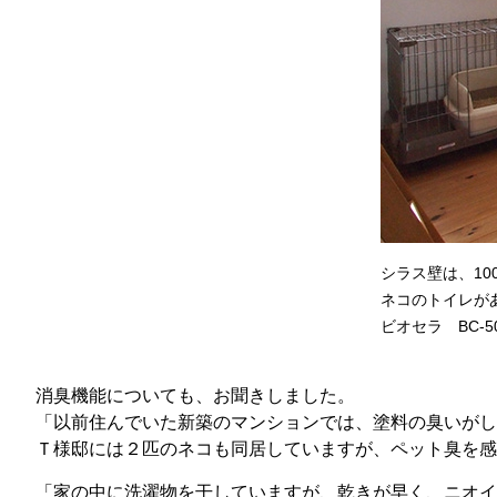
シラス壁は、1
ネコのトイレが
ビオセラ BC-
消臭機能についても、お聞きしました。
「以前住んでいた新築のマンションでは、塗料の臭いがし
Ｔ様邸には２匹のネコも同居していますが、ペット臭を感
「家の中に洗濯物を干していますが、乾きが早く、ニオイ