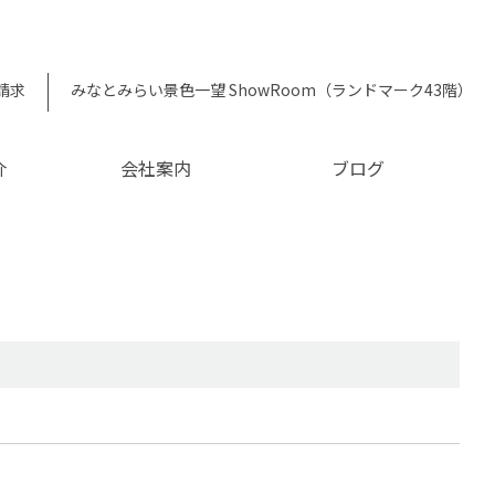
請求
みなとみらい景色一望 ShowRoom（ランドマーク43階）
介
会社案内
ブログ