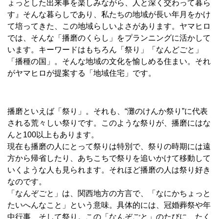
ょっとした出来事を楽しみながら、人と深く交わって暮ら
す』そんな暮らしであり、私たちの地域が長い年月をかけ
て培ってきた、この地域らしいよさがあります。ヤマヒロ
では、そんな「播磨のくらし」をプランニングに活かして
います。キーワードはもちろん「祭り」「なんどごと」
「播種の国」。そんな地域の文化を愉しめる住まい。それ
がヤマヒロが提案する「地域住宅」です。
播磨といえば「祭り」。それも、“灘のけんか祭り”に代表
される荒々しい祭りです。このような祭りが、播磨にはな
んと100以上もあります。
現在も播磨の人にとって祭りは特別で、祭りの時期には遠
方から帰省したり、あちこちで祭りを追いかけて移動して
いくような人も見られます。それほど播磨の人は祭り好き
なのです。
「なんぞごと」は、関西地方の方言で、「なにかちょっと
たいへんなこと」という意味。具体的には、冠婚葬祭や年
中行事、そして祭り。この「なんぞごと」のたびに、たく