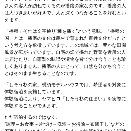
さんの客人が訪ねてくるのが播磨の家なのです。播磨の人
は人づきあいが好きで、人と深くつながることを好むとい
えます。
「播種」それは文字通り“種を播く”という意味。「播種の
国」とは、播磨の文化は農村で育まれた百姓文化だったと
いう考え方を象徴しています。この地域では、豊かな田園
風景が広がっています。自宅の畑で採れた野菜を近所の人
に届けたり、自家製の味噌や漬物を皆で分け合うことも珍
しくありません。播磨の人にとって、自然を分かち合うこ
とはそのまま生きることなのです。
「しそう杉の家」横須モデルハウスでは、希望者を対象に
体験宿泊を実施しています。
体験宿泊により、ヤマヒロ「しそう杉の住まい」を実際に
体験することができます。
ただ宿泊するのではなく、
“調理～お食事～片づけ～洗濯～お掃除～布団干し”などの