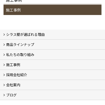
施工事例
シラス壁が選ばれる理由
商品ラインナップ
シラスストーリー
こだわり
シラス壁の驚くべき性能
私たちの取り組み
一覧
内装仕上げ材
外装仕上げ材
舗装材
水性無機高分子系ハイブリッド型塗料
エコリフォーム
消臭壁紙
Q&A
資料PDF
施工事例
SDGs、GHGへの取り組み (2)
マグマシラス米
特別対談 (2)
高千穂シラス解説ムービー
研究プロジェクト (4)
プロジェクト (3)
採用会社紹介
施工事例
お客様からのお便り
会社案内
採用会社紹介
「鏝人の会」左官店のご紹介
ブログ
会社概要・沿革
代表の実績
製造紹介
ショールーム
アクセス
採用情報
バナーダウンロード
プライバシーポリシー
Takachiho Shirasu Global Site
LINE公式アカウント
ブログ
シラス壁コラム