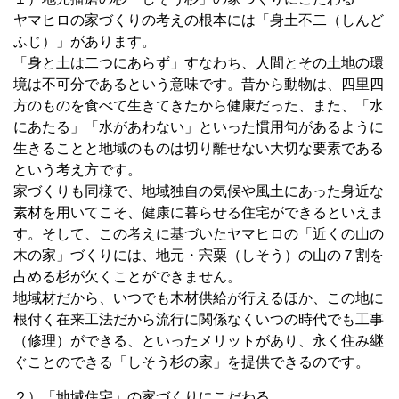
ヤマヒロの家づくりの考えの根本には「身土不二（しんど
ふじ）」があります。
「身と土は二つにあらず」すなわち、人間とその土地の環
境は不可分であるという意味です。昔から動物は、四里四
方のものを食べて生きてきたから健康だった、また、「水
にあたる」「水があわない」といった慣用句があるように
生きることと地域のものは切り離せない大切な要素である
という考え方です。
家づくりも同様で、地域独自の気候や風土にあった身近な
素材を用いてこそ、健康に暮らせる住宅ができるといえま
す。そして、この考えに基づいたヤマヒロの「近くの山の
木の家」づくりには、地元・宍粟（しそう）の山の７割を
占める杉が欠くことができません。
地域材だから、いつでも木材供給が行えるほか、この地に
根付く在来工法だから流行に関係なくいつの時代でも工事
（修理）ができる、といったメリットがあり、永く住み継
ぐことのできる「しそう杉の家」を提供できるのです。
２）「地域住宅」の家づくりにこだわる