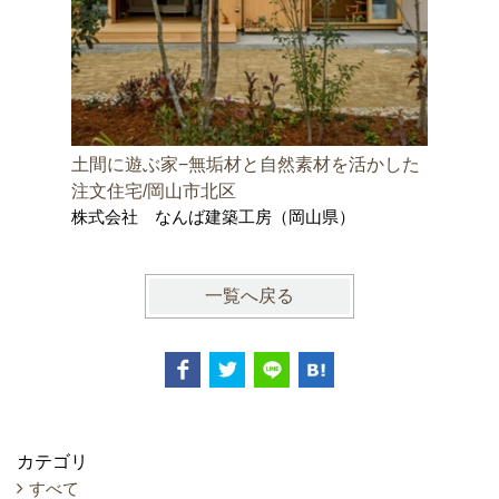
土間に遊ぶ家−無垢材と自然素材を活かした
邑久町の
株式会社
注文住宅/岡山市北区
士事務所
株式会社 なんば建築工房（岡山県）
一覧へ戻る
カテゴリ
すべて