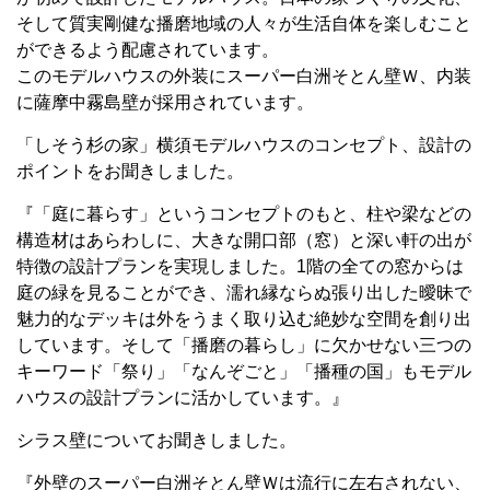
そして質実剛健な播磨地域の人々が生活自体を楽しむこと
ができるよう配慮されています。
このモデルハウスの外装にスーパー白洲そとん壁Ｗ、内装
に薩摩中霧島壁が採用されています。
「しそう杉の家」横須モデルハウスのコンセプト、設計の
ポイントをお聞きしました。
『「庭に暮らす」というコンセプトのもと、柱や梁などの
構造材はあらわしに、大きな開口部（窓）と深い軒の出が
特徴の設計プランを実現しました。1階の全ての窓からは
庭の緑を見ることができ、濡れ縁ならぬ張り出した曖昧で
魅力的なデッキは外をうまく取り込む絶妙な空間を創り出
しています。そして「播磨の暮らし」に欠かせない三つの
キーワード「祭り」「なんぞごと」「播種の国」もモデル
ハウスの設計プランに活かしています。』
シラス壁についてお聞きしました。
『外壁のスーパー白洲そとん壁Ｗは流行に左右されない、