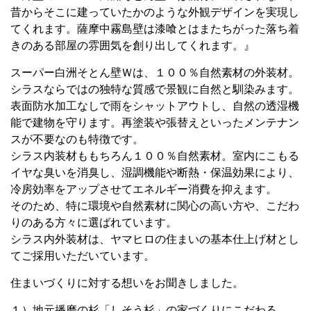
昔からそこに建っていたかのような外観デザインを実現し
てくれます。薩摩中霧島壁は漆喰とはまたちがった落ち着
きのある部屋の雰囲気を創り出してくれます。』
スーパー白洲そとん壁Ｗは、１００％自然素材の外装材。
シラスならではの独特な質感で景観に自然と馴染みます。
表面防水加工なしで雨をシャットアウトし、自然の透湿機
能で建物を守ります。再塗装や張替えといったメンテナン
スが不要なのも特徴です。
シラス内装材ももちろん１００％自然素材。室内にこもる
イヤな臭いを消臭し、湿調機能や断熱・保温効果により、
冷房効率をアップさせてエネルギー消費を抑えます。
そのため、特に環境や自然素材に関心の高い方や、こだわ
りのある方々に選ばれています。
シラス内外装材は、ヤマヒロの住まいの基本仕上げ材とし
てご採用いただいています。
住まいづくりに対する想いをお聞きしました。
１）地元播磨の杉「しそう杉」の家づくりにこだわる