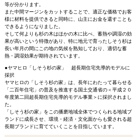
等が分かります。
また中間マージンをカットすることで、適正な価格でお客
様に材料を提供できると同時に、山主にお金を還すことも
できるようになりました。
そして何よりも杉の木はほかの木に比べ、蓄熱や調湿の効
果が高いという特徴があり、特に地元で育ったしそう杉は
長い年月の間にこの地の気候を熟知しており、適切な蓄
熱・調湿効果が期待されています。
●ヤマヒロ「しそう杉の家」 超長期住宅先導的モデルに
採択
ヤマヒロの「しそう杉の家」は、長年にわたって暮らせる
「二百年住宅」の普及を推進する国土交通省の＜平成２０
年度第二回超長期住宅先導的モデル事業＞に採択されまし
た。
「しそう杉の家」をこの播磨地域全体でつくられる地域ブ
ランドに成長させ、環境・経済・文化面からも愛される超
長期ブランドに育てていくことを目指しています。