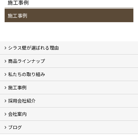
施工事例
施工事例
シラス壁が選ばれる理由
商品ラインナップ
シラスストーリー
こだわり
シラス壁の驚くべき性能
私たちの取り組み
一覧
内装仕上げ材
外装仕上げ材
舗装材
水性無機高分子系ハイブリッド型塗料
エコリフォーム
消臭壁紙
Q&A
資料PDF
施工事例
SDGs、GHGへの取り組み (2)
マグマシラス米
特別対談 (2)
高千穂シラス解説ムービー
研究プロジェクト (4)
プロジェクト (3)
採用会社紹介
施工事例
お客様からのお便り
会社案内
採用会社紹介
「鏝人の会」左官店のご紹介
ブログ
会社概要・沿革
代表の実績
製造紹介
ショールーム
アクセス
採用情報
バナーダウンロード
プライバシーポリシー
Takachiho Shirasu Global Site
LINE公式アカウント