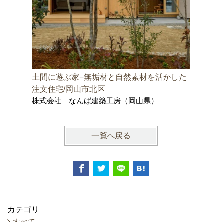
土間に遊ぶ家−無垢材と自然素材を活かした
邑久町の
株式会社
注文住宅/岡山市北区
士事務所
株式会社 なんば建築工房（岡山県）
一覧へ戻る
カテゴリ
すべて