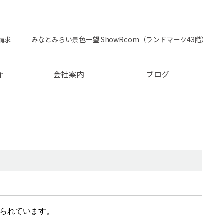
請求
みなとみらい景色一望 ShowRoom（ランドマーク43階）
介
会社案内
ブログ
られています。