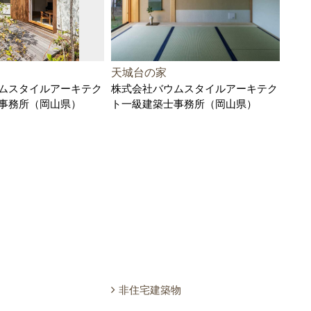
天城台の家
かす
ムスタイルアーキテク
株式会社バウムスタイルアーキテク
例
事務所（岡山県）
ト一級建築士事務所（岡山県）
株式
県）
非住宅建築物