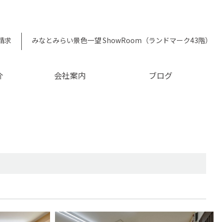
請求
みなとみらい景色一望 ShowRoom（ランドマーク43階）
介
会社案内
ブログ