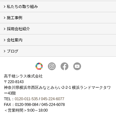
私たちの取り組み
一覧
内装仕上げ材
外装仕上げ材
舗装材
水性無機高分子系ハイブリッド型塗料
エコリフォーム
消臭壁紙
Q&A
資料PDF
施工事例
SDGs、GHGへの取り組み (2)
マグマシラス米
特別対談 (2)
高千穂シラス解説ムービー
研究プロジェクト (4)
プロジェクト (3)
採用会社紹介
施工事例
お客様からのお便り
会社案内
採用会社紹介
「鏝人の会」左官店のご紹介
ブログ
会社概要・沿革
代表の実績
製造紹介
ショールーム
アクセス
採用情報
バナーダウンロード
プライバシーポリシー
Takachiho Shirasu Global Site
LINE公式アカウント
ブログ
シラス壁コラム
高千穂シラス株式会社
〒220-8143
神奈川県横浜市西区みなとみらい2‐2‐1 横浜ランドマークタワ
ー43階
TEL：
0120-011-535
/
045-224-6077
FAX：0120-998-084 / 045-224-6078
＜営業時間＞9:00～18:00