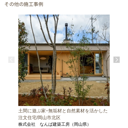
その他の施工事例
土間に遊ぶ家−無垢材と自然素材を活かした
邑久町の
株式会社
注文住宅/岡山市北区
士事務所
株式会社 なんば建築工房（岡山県）