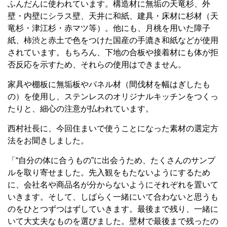
ふんだんに使われています。構造材に無垢の天竜杉、外
壁・内壁にシラス壁、天井に和紙、建具・床材に杉材（天
竜杉・津江杉・赤マツ等）。他にも、月桃を用いた障子
紙、柿渋と赤土で色をつけた国産の手漉き和紙などが使用
されています。もちろん、下地の合板や接着材にも体が拒
否反応を示すため、それらの使用はできません。
家具や棚板に無垢板やパネル材（間伐材を幅はぎしたも
の）を使用し、ステンレスのオリジナルキッチンをつくっ
たりと、細心の注意が払われています。
西村社長に、今回住まいで使うことになった素材の選定方
法をお聞きしました。
「“自分の体に合うもの”に出会うため、たくさんのサンプ
ルを取り寄せました。先入観をもたないようにするため
に、会社名や商品名が分からないようにそれぞれを置いて
いきます。そして、しばらく一緒にいて合わないと思うも
のをひとつずつはずしていきます。最後まで残り、一緒に
いて大丈夫なものを選びました。壁材で最後まで残ったの