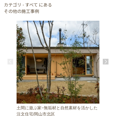
カテゴリ - すべて にある
その他の施工事例
土間に遊ぶ家−無垢材と自然素材を活かした
邑久町の
株式会社
注文住宅/岡山市北区