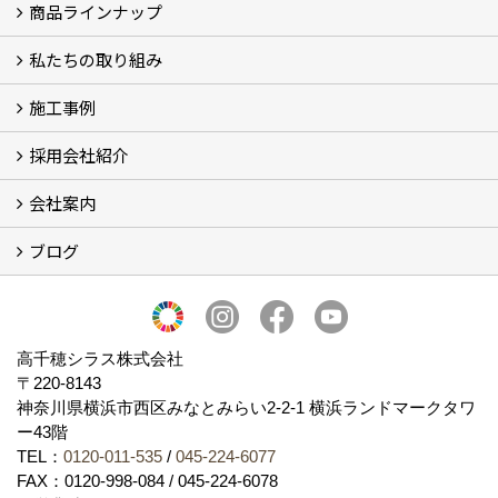
商品ラインナップ
シラスストーリー
こだわり
シラス壁の驚くべき性能
私たちの取り組み
一覧
内装仕上げ材
外装仕上げ材
舗装材
水性無機高分子系ハイブリッド型塗料
エコリフォーム
消臭壁紙
Q&A
資料PDF
施工事例
SDGs、GHGへの取り組み (2)
マグマシラス米
特別対談 (2)
高千穂シラス解説ムービー
研究プロジェクト (4)
プロジェクト (3)
採用会社紹介
施工事例
お客様からのお便り
会社案内
採用会社紹介
「鏝人の会」左官店のご紹介
ブログ
会社概要・沿革
代表の実績
製造紹介
ショールーム
アクセス
採用情報
バナーダウンロード
プライバシーポリシー
Takachiho Shirasu Global Site
LINE公式アカウント
ブログ
シラス壁コラム
高千穂シラス株式会社
〒220-8143
神奈川県横浜市西区みなとみらい2‐2‐1 横浜ランドマークタワ
ー43階
TEL：
0120-011-535
/
045-224-6077
FAX：0120-998-084 / 045-224-6078