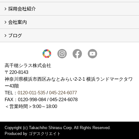
採用会社紹介
施工事例
お客様からのお便り
会社案内
採用会社紹介
「鏝人の会」左官店のご紹介
ブログ
会社概要・沿革
代表の実績
製造紹介
ショールーム
アクセス
採用情報
バナーダウンロード
プライバシーポリシー
Takachiho Shirasu Global Site
LINE公式アカウント
ブログ
シラス壁コラム
高千穂シラス株式会社
〒220-8143
神奈川県横浜市西区みなとみらい2‐2‐1 横浜ランドマークタワ
ー43階
TEL：
0120-011-535
/
045-224-6077
FAX：0120-998-084 / 045-224-6078
＜営業時間＞9:00～18:00
Copyright (c) Takachiho Shirasu Corp. All Rights Reserved.
Produced by
ゴデスクリエイト