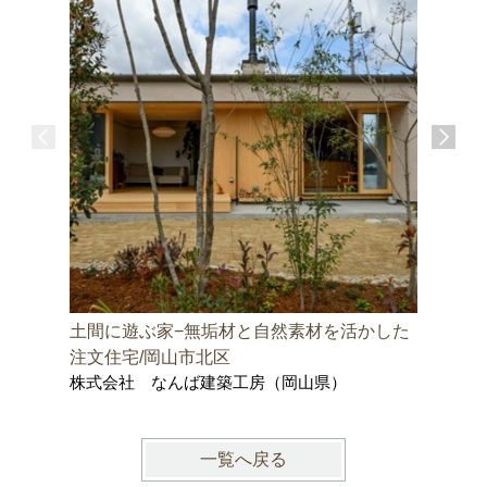
土間に遊ぶ家−無垢材と自然素材を活かした
邑久町の
株式会社
注文住宅/岡山市北区
士事務所
株式会社 なんば建築工房（岡山県）
一覧へ戻る