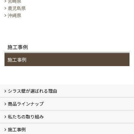
宮崎県
鹿児島県
沖縄県
施工事例
施工事例
シラス壁が選ばれる理由
商品ラインナップ
シラスストーリー
こだわり
シラス壁の驚くべき性能
私たちの取り組み
一覧
内装仕上げ材
外装仕上げ材
舗装材
水性無機高分子系ハイブリッド型塗料
エコリフォーム
消臭壁紙
Q&A
資料PDF
施工事例
SDGs、GHGへの取り組み (2)
マグマシラス米
特別対談 (2)
高千穂シラス解説ムービー
研究プロジェクト (4)
プロジェクト (3)