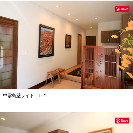
Save
中霧島壁ライト L-21
Save