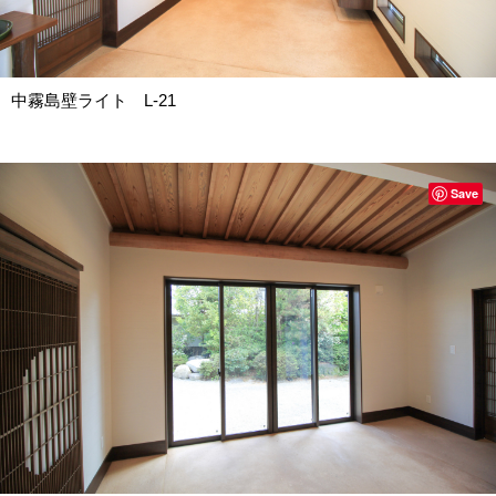
中霧島壁ライト L-21
Save