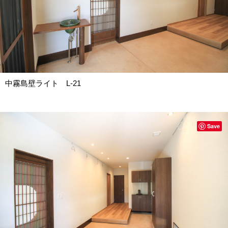
中霧島壁ライト L-21
Save