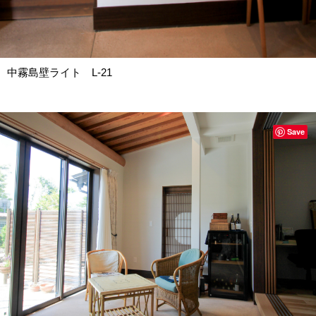
中霧島壁ライト L-21
Save