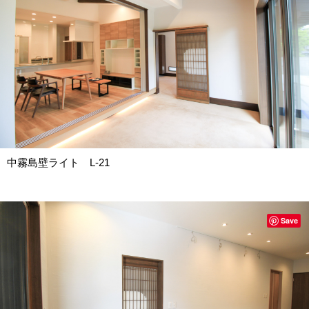
中霧島壁ライト L-21
Save