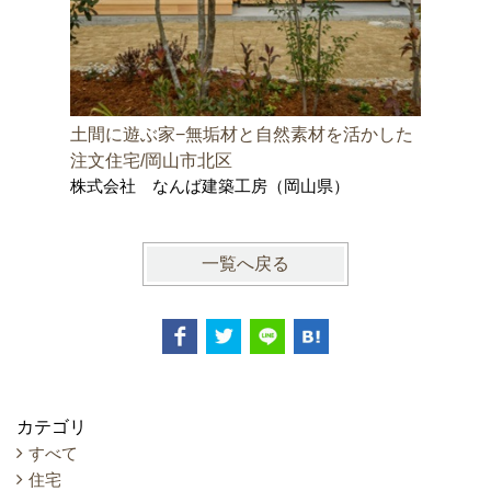
土間に遊ぶ家−無垢材と自然素材を活かした
邑久町の
株式会社
注文住宅/岡山市北区
士事務所
株式会社 なんば建築工房（岡山県）
一覧へ戻る
カテゴリ
すべて
住宅