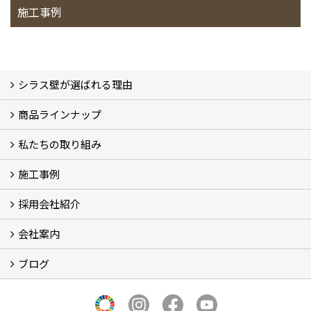
施工事例
シラス壁が選ばれる理由
商品ラインナップ
シラスストーリー
こだわり
シラス壁の驚くべき性能
私たちの取り組み
一覧
内装仕上げ材
外装仕上げ材
舗装材
水性無機高分子系ハイブリッド型塗料
エコリフォーム
消臭壁紙
Q&A
資料PDF
施工事例
SDGs、GHGへの取り組み (2)
マグマシラス米
特別対談 (2)
高千穂シラス解説ムービー
研究プロジェクト (4)
プロジェクト (3)
採用会社紹介
施工事例
お客様からのお便り
会社案内
採用会社紹介
「鏝人の会」左官店のご紹介
ブログ
会社概要・沿革
代表の実績
製造紹介
ショールーム
アクセス
採用情報
バナーダウンロード
プライバシーポリシー
Takachiho Shirasu Global Site
LINE公式アカウント
ブログ
シラス壁コラム