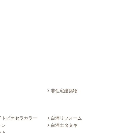
県）
非住宅建築物
イトビオセラカラー
白洲リフォーム
トン
白洲土タタキ
ット