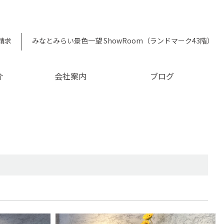
請求
みなとみらい景色一望 ShowRoom（ランドマーク43階）
介
会社案内
ブログ