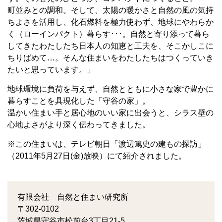
町並みとの調和。そして、太陽の暖かさと自然の風の気持
ちよさを活用し、化石燃料を極力使わず、地球にやわらか
く（ローインパクト）暮らす･･･。自然と寄り添って暮ら
してきたわたしたち日本人の知恵と工夫を、そこかしこに
ちりばめて…。そんな住まいをわたしたちはつくっていき
たいと思っています。」
地球環境に負荷を与えず、自然とともに小さな家で豊かに
暮らすことを具現化した「守谷の家」。
温かい住まい手と居心地のいい家に出会うと、シラス壁の
心地よさがより深く伝わってきました。
※この住まいは、テレビ朝日「渡辺篤史の建もの探訪」
（2011年5月27日(金)放映）にて紹介されました。
有限会社 自然と住まい研究所
〒302-0102
茨城県守谷市松前台3丁目21-5