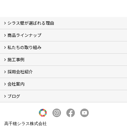
シラス壁が選ばれる理由
商品ラインナップ
シラスストーリー
こだわり
シラス壁の驚くべき性能
私たちの取り組み
一覧
内装仕上げ材
外装仕上げ材
舗装材
水性無機高分子系ハイブリッド型塗料
エコリフォーム
消臭壁紙
Q&A
資料PDF
施工事例
SDGs、GHGへの取り組み (2)
マグマシラス米
特別対談 (2)
高千穂シラス解説ムービー
研究プロジェクト (4)
プロジェクト (3)
採用会社紹介
施工事例
お客様からのお便り
会社案内
採用会社紹介
「鏝人の会」左官店のご紹介
ブログ
会社概要・沿革
代表の実績
製造紹介
ショールーム
アクセス
採用情報
バナーダウンロード
プライバシーポリシー
Takachiho Shirasu Global Site
LINE公式アカウント
ブログ
シラス壁コラム
高千穂シラス株式会社