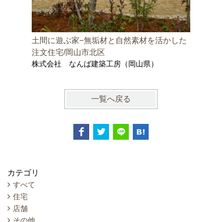
土間に遊ぶ家−無垢材と自然素材を活かした
邑久町の
株式会社
注文住宅/岡山市北区
士事務所
株式会社 なんば建築工房（岡山県）
一覧へ戻る
カテゴリ
すべて
住宅
店舗
その他