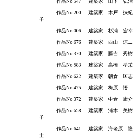
作品
No.547
建築家 山下 弘治
作品
No.200
建築家 木戸 扶紀
子
作品
No.006
建築家 杉浦 宏幸
作品
No.676
建築家 西山 涼ニ
作品
No.370
建築家 藤吉 秀樹
作品
No.583
建築家 高橋 孝栄
作品
No.622
建築家 朝倉 匡志
作品
No.475
建築家 梅原 悟
作品
No.372
建築家 中倉 康介
作品
No.658
建築家 浦木 美樹
子
作品
No.641
建築家 海老原 隆
士