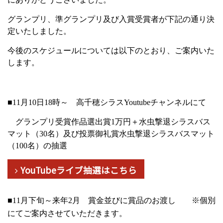
グランプリ、準グランプリ及び入賞受賞者が下記の通り決
定いたしました。
今後のスケジュールについては以下のとおり、ご案内いた
します。
■
11
月
10
日
18
時～ 高千穂シラス
Youtube
チャンネルにて
グランプリ受賞作品選出賞
1
万円＋水虫撃退シラスバス
マット
（
30
名）及び投票御礼賞
水虫撃退シラスバスマット
（
100
名）の抽選
YouTubeライブ抽選はこちら
■
11
月下旬～来年
2
月 賞金並びに賞品のお渡し
※個別
にてご案内させていただきます。