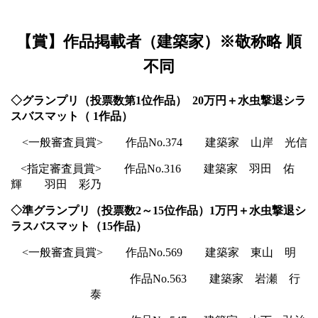
【賞】作品掲載者（建築家）※敬称略 順
不同
◇グランプリ（投票数第
1
位作品）
20
万円＋水虫撃退シラ
スバスマット（
1
作品）
<一般審査員賞>
作品
No.374
建築家 山岸 光信
<
指定審査員賞
> 作品
No.316
建築家 羽田 佑
輝 羽田 彩乃
◇準グランプリ（投票数
2
～
15
位作品）
1
万円＋水虫撃退シ
ラスバスマット（
15
作品）
<一般審査員賞>
作品
No.569 建築家
東山 明
作品
No.563
建築家 岩瀬 行
泰