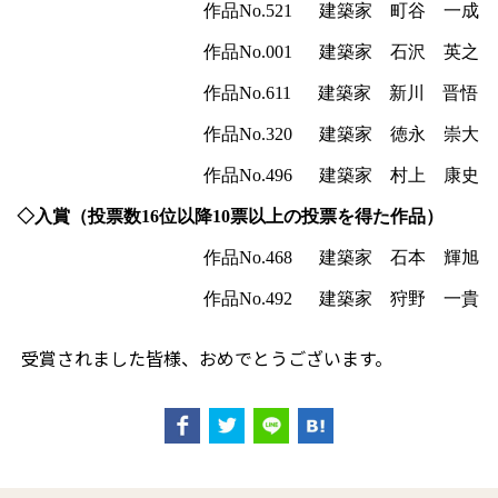
作品
No.521
建築家 町谷 一成
作品
No.001
建築家 石沢 英之
作品
No.611
建築家 新川 晋悟
作品
No.320
建築家 徳永 崇大
作品
No.496
建築家 村上 康史
◇入賞（
投票数
16
位以降
10
票以上の投票を得た作品
）
作品
No.468
建築家
石本 輝旭
作品
No.492
建築家
狩野 一貴
受賞されました皆様、おめでとうございます。