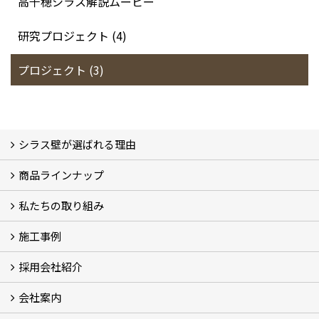
高千穂シラス解説ムービー
研究プロジェクト (4)
プロジェクト (3)
シラス壁が選ばれる理由
商品ラインナップ
シラスストーリー
こだわり
シラス壁の驚くべき性能
私たちの取り組み
一覧
内装仕上げ材
外装仕上げ材
舗装材
水性無機高分子系ハイブリッド型塗料
エコリフォーム
消臭壁紙
Q&A
資料PDF
施工事例
SDGs、GHGへの取り組み (2)
マグマシラス米
特別対談 (2)
高千穂シラス解説ムービー
研究プロジェクト (4)
プロジェクト (3)
採用会社紹介
施工事例
お客様からのお便り
会社案内
採用会社紹介
「鏝人の会」左官店のご紹介