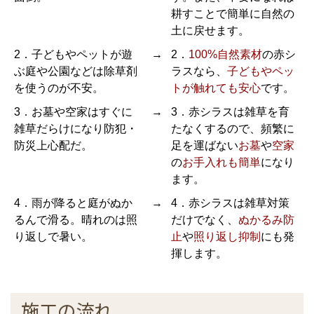
耕すことで簡単に自然の
土に戻せます。
2．子どもやペットが遊
→
2．
100%自然素材
の赤シ
ぶ庭や公園などは除草剤
ラスなら、
子どもやペッ
を使うのが不安。
トが触れても安心
です。
3．お墓や空家はすぐに
→
3．赤シラスは雑草を育
雑草だらけになり防犯・
たなくするので、頻繁に
防災上心配だ。
足を運ばない
お墓
や
空家
の
お手入れも簡単
になり
ます。
4．雨が降ると庭がぬか
→
4．赤シラスは雑草対策
るんで滑る。晴れのは照
だけでなく、
ぬかるみ防
り返しで暑い。
止
や
照り返し抑制
にも発
揮します。
施工の流れ