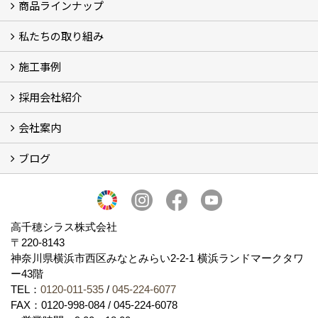
商品ラインナップ
シラスストーリー
こだわり
シラス壁の驚くべき性能
私たちの取り組み
一覧
内装仕上げ材
外装仕上げ材
舗装材
水性無機高分子系ハイブリッド型塗料
エコリフォーム
消臭壁紙
Q&A
資料PDF
施工事例
SDGs、GHGへの取り組み (2)
マグマシラス米
特別対談 (2)
高千穂シラス解説ムービー
研究プロジェクト (4)
プロジェクト (3)
採用会社紹介
施工事例
お客様からのお便り
会社案内
採用会社紹介
「鏝人の会」左官店のご紹介
ブログ
会社概要・沿革
代表の実績
製造紹介
ショールーム
アクセス
採用情報
バナーダウンロード
プライバシーポリシー
Takachiho Shirasu Global Site
LINE公式アカウント
ブログ
シラス壁コラム
高千穂シラス株式会社
〒220-8143
神奈川県横浜市西区みなとみらい2‐2‐1 横浜ランドマークタワ
ー43階
TEL：
0120-011-535
/
045-224-6077
FAX：0120-998-084 / 045-224-6078